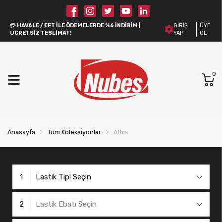
💳 HAVALE / EFT ILE ÖDEMELERDE %6 İNDIRIM |
GIRIŞ
ÜYE
ÜCRETSIZ TESLIMAT!
YAP
OL
0
Anasayfa
Tüm Koleksiyonlar
Atlas
1
Lastik Tipi Seçin
2
Lastik Ebatı Seçin