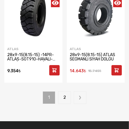
ATLAS
ATLAS
28x9-15(8.15-15) -14PR-
28x9-15(8.15-15) ATLAS
ATLAS-SOT910-HAVALI-
SEGMANLI SIYAH DOLGU
SET-(DIŞ-IÇ-KOLON)
9.354₺
14.643₺
15.745₺
1
2